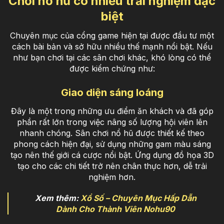
Chơi nổ hũ có nhiều trải nghiệm đặc
biệt
Chuyên mục của cổng game hiện tại được đầu tư một
cách bài bản và sở hữu nhiều thế mạnh nổi bật. Nếu
như bạn chơi tại các sân chơi khác, khó lòng có thể
được kiểm chứng như:
Giao diện sáng loáng
Đây là một trong những ưu điểm ăn khách và đã góp
phần rất lớn trong việc nâng số lượng hội viên lên
nhanh chóng. Sân chơi nổ hũ được thiết kế theo
phong cách hiện đại, sử dụng những gam màu sáng
tạo nên thế giới cá cược nổi bật. Ứng dụng đồ họa 3D
tạo cho các chi tiết trở nên chân thực hơn, dễ trải
nghiệm hơn.
Xem thêm:
Xổ Số – Chuyên Mục Hấp Dẫn
Dành Cho Thành Viên Nohu90