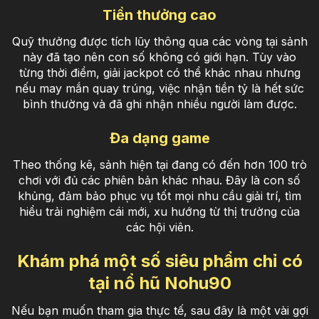
Tiền thưởng cao
Quỹ thưởng được tích lũy thông qua các vòng tại sảnh
này đã tạo nên con số không có giới hạn. Tùy vào
từng thời điểm, giải jackpot có thể khác nhau nhưng
nếu may mắn quay trúng, việc nhận tiền tỷ là hết sức
bình thường và đã ghi nhận nhiều người làm được.
Đa dạng game
Theo thống kê, sảnh hiện tại đang có đến hơn 100 trò
chơi với đủ các phiên bản khác nhau. Đây là con số
khủng, đảm bảo phục vụ tốt mọi nhu cầu giải trí, tìm
hiểu trải nghiệm cái mới, xu hướng từ thị trường của
các hội viên.
Khám phá một số siêu phẩm chỉ có
tại nổ hũ Nohu90
Nếu bạn muốn tham gia thực tế, sau đây là một vài gợi