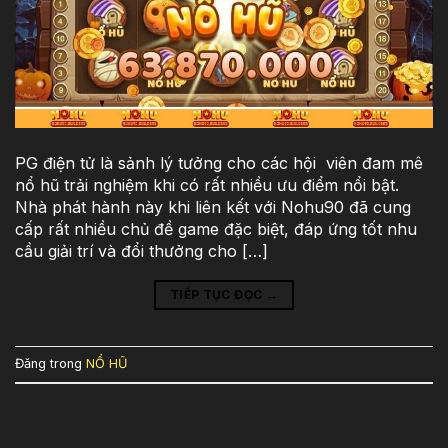
PG điện tử là sảnh lý tưởng cho các hội viên đam mê
nổ hũ trải nghiệm khi có rất nhiều ưu điểm nổi bật.
Nhà phát hành này khi liên kết với Nohu90 đã cung
cấp rất nhiều chủ đề game đặc biệt, đáp ứng tốt nhu
cầu giải trí và đổi thưởng cho […]
TIẾP TỤC ĐỌC
→
Đăng trong
NỔ HŨ