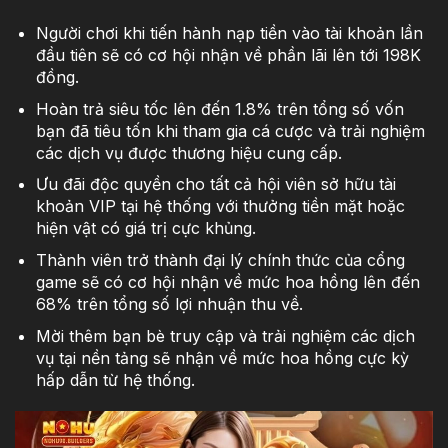
Người chơi khi tiến hành nạp tiền vào tài khoản lần
đầu tiên sẽ có cơ hội nhận về phần lãi lên tới 198K
đồng.
Hoàn trả siêu tốc lên đến 1.8% trên tổng số vốn
bạn đã tiêu tốn khi tham gia cá cược và trải nghiệm
các dịch vụ được thương hiệu cung cấp.
Ưu đãi độc quyền cho tất cả hội viên sở hữu tài
khoản VIP tại hệ thống với thưởng tiền mặt hoặc
hiện vật có giá trị cực khủng.
Thành viên trở thành đại lý chính thức của cổng
game sẽ có cơ hội nhận về mức hoa hồng lên đến
68% trên tổng số lợi nhuận thu về.
Mời thêm bạn bè truy cập và trải nghiệm các dịch
vụ tại nền tảng sẽ nhận về mức hoa hồng cực kỳ
hấp dẫn từ hệ thống.