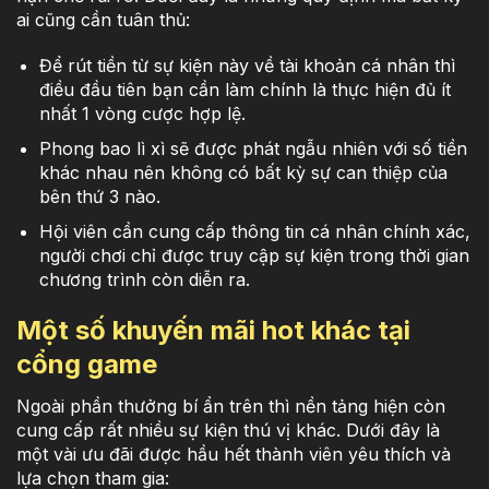
ai cũng cần tuân thủ:
Để rút tiền từ sự kiện này về tài khoản cá nhân thì
điều đầu tiên bạn cần làm chính là thực hiện đủ ít
nhất 1 vòng cược hợp lệ.
Phong bao lì xì sẽ được phát ngẫu nhiên với số tiền
khác nhau nên không có bất kỳ sự can thiệp của
bên thứ 3 nào.
Hội viên cần cung cấp thông tin cá nhân chính xác,
người chơi chỉ được truy cập sự kiện trong thời gian
chương trình còn diễn ra.
Một số khuyến mãi hot khác tại
cổng game
Ngoài phần thưởng bí ẩn trên thì nền tảng hiện còn
cung cấp rất nhiều sự kiện thú vị khác. Dưới đây là
một vài ưu đãi được hầu hết thành viên yêu thích và
lựa chọn tham gia: