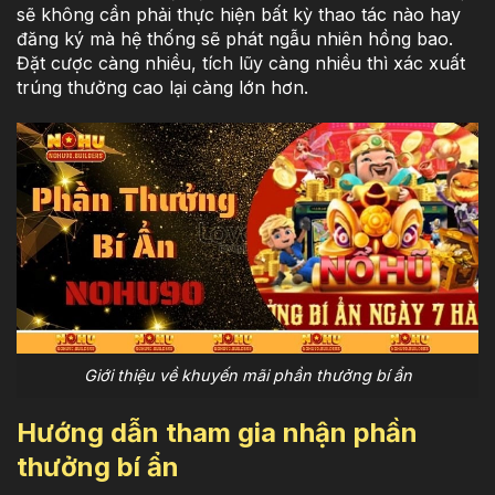
sẽ không cần phải thực hiện bất kỳ thao tác nào hay
đăng ký mà hệ thống sẽ phát ngẫu nhiên hồng bao.
Đặt cược càng nhiều, tích lũy càng nhiều thì xác xuất
trúng thưởng cao lại càng lớn hơn.
Giới thiệu về khuyến mãi phần thưởng bí ẩn
Hướng dẫn tham gia nhận phần
thưởng bí ẩn