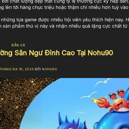
 bởi chất lượng đẹp mắt cùng tỷ lệ thưởng cực kỳ hấp dẫn.
ng lên tới hàng chục triệu hoặc thậm chí nhiều hơn tuỳ vào
những tựa game được nhiều hội viên yêu thích hiện nay. 
 sản phẩm thú vị này và nhận nhiều quà tặng cực chất từ 
BẮN CÁ
ường Săn Ngư Đỉnh Cao Tại Nohu90
THÁNG BA 18, 2025
BỞI
NOHU90