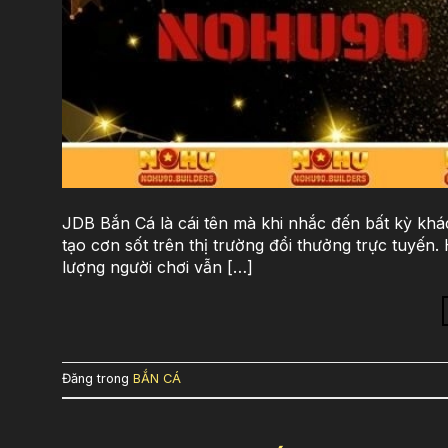
JDB Bắn Cá là cái tên mà khi nhắc đến bất kỳ kh
tạo cơn sốt trên thị trường đổi thưởng trực tuyến
lượng người chơi vẫn […]
Đăng trong
BẮN CÁ