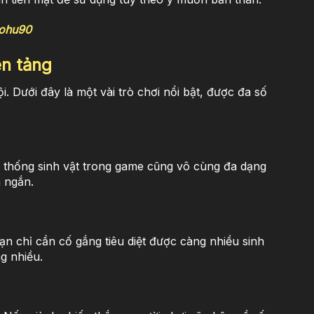
Nohu90
ền tảng
 Dưới đây là một vài trò chơi nổi bật, được đa số
ệ thống sinh vật trong game cũng vô cùng đa dạng
n ngắn.
n chỉ cần cố gắng tiêu diệt được càng nhiều sinh
g nhiều.