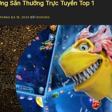
ơng Săn Thưởng Trực Tuyến Top 1
THÁNG BA 18, 2025
BỞI
NOHU90