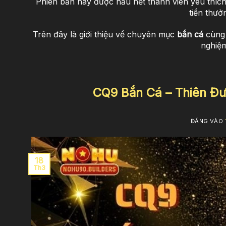
Phiên bản này được hầu hết thành viên yêu thích
tiền thưở
Trên đây là giới thiệu về chuyên mục
bắn cá
cùng 
nghiệm
CQ9 Bắn Cá – Thiên Đ
ĐĂNG VÀO
18
Th3