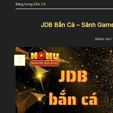
Đăng trong
BẮN CÁ
JDB Bắn Cá – Sảnh Game
ĐĂNG VÀO
18
Th3