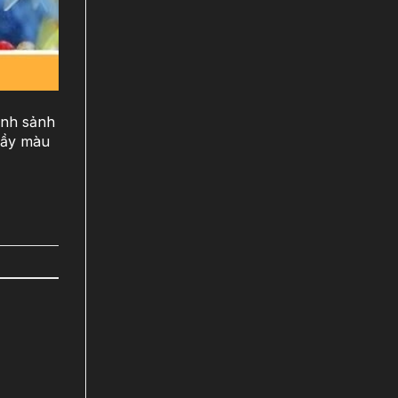
ành sảnh
ầy màu