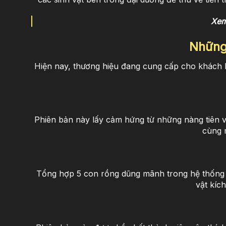
Xem
Những 
Hiện nay, thương hiệu đang cung cấp cho khách hà
Phiên bản này lấy cảm hứng từ những nàng tiên v
cùng m
Tổng hợp 5 con rồng dũng mãnh trong hệ thống ch
vật kíc