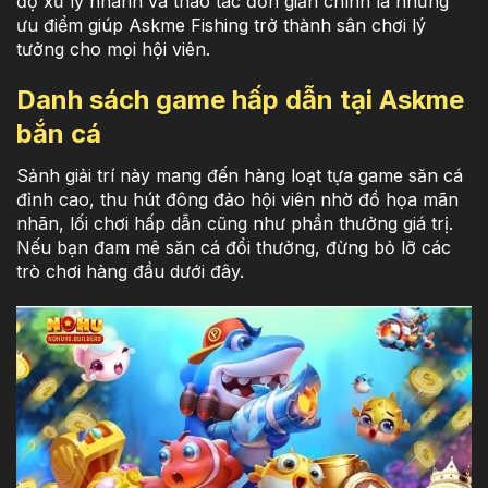
độ xử lý nhanh và thao tác đơn giản chính là những
ưu điểm giúp Askme Fishing trở thành sân chơi lý
tưởng cho mọi hội viên.
Danh sách game hấp dẫn tại Askme
bắn cá
Sảnh giải trí này mang đến hàng loạt tựa game săn cá
đỉnh cao, thu hút đông đảo hội viên nhờ đồ họa mãn
nhãn, lối chơi hấp dẫn cũng như phần thưởng giá trị.
Nếu bạn đam mê săn cá đổi thưởng, đừng bỏ lỡ các
trò chơi hàng đầu dưới đây.