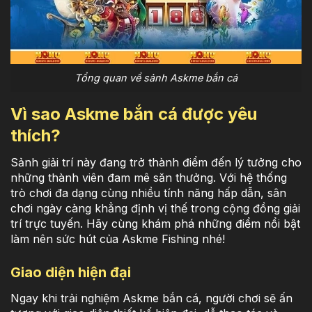
Tổng quan về sảnh Askme bắn cá
Vì sao Askme bắn cá được yêu
thích?
Sảnh giải trí này đang trở thành điểm đến lý tưởng cho
những thành viên đam mê săn thưởng. Với hệ thống
trò chơi đa dạng cùng nhiều tính năng hấp dẫn, sân
chơi ngày càng khẳng định vị thế trong cộng đồng giải
trí trực tuyến. Hãy cùng khám phá những điểm nổi bật
làm nên sức hút của Askme Fishing nhé!
Giao diện hiện đại
Ngay khi trải nghiệm Askme bắn cá, người chơi sẽ ấn