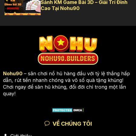
Sảnh KM Game Bài 3D – Giải Trí Đỉnh
Cao Tại Nohu90
Nohu90
– sân chơi nổ hũ hàng đầu với tỷ lệ thắng hấp
dẫn, rút tiền nhanh chóng và vô số quà tặng khủng!
Chơi ngay để săn hũ khủng, đổi đời chỉ trong một lần
quay!
VỀ CHÚNG TÔI
Giới thiệu