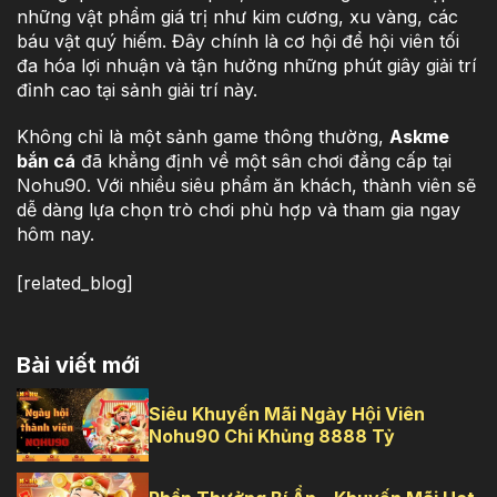
những vật phẩm giá trị như kim cương, xu vàng, các
báu vật quý hiếm. Đây chính là cơ hội để hội viên tối
đa hóa lợi nhuận và tận hưởng những phút giây giải trí
đỉnh cao tại sảnh giải trí này.
Không chỉ là một sảnh game thông thường,
Askme
bắn cá
đã khẳng định về một sân chơi đẳng cấp tại
Nohu90. Với nhiều siêu phẩm ăn khách, thành viên sẽ
dễ dàng lựa chọn trò chơi phù hợp và tham gia ngay
hôm nay.
[related_blog]
Bài viết mới
Siêu Khuyến Mãi Ngày Hội Viên
Nohu90 Chi Khủng 8888 Tỷ