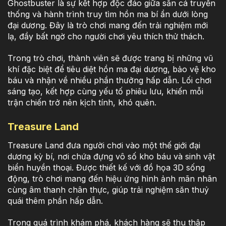
Ghostbuster là sự kết hợp độc đáo giữa săn cá truyền
thống và hành trình truy tìm hồn ma bí ẩn dưới lòng
đại dương. Đây là trò chơi mang đến trải nghiệm mới
lạ, đầy bất ngờ cho người chơi yêu thích thử thách.
Trong trò chơi, thành viên sẽ được trang bị những vũ
khí đặc biệt để tiêu diệt hồn ma đại dương, bảo vệ kho
báu và nhận về nhiều phần thưởng hấp dẫn. Lối chơi
sáng tạo, kết hợp cùng yếu tố phiêu lưu, khiến mỗi
trận chiến trở nên kịch tính, khó quên.
Treasure Land
Treasure Land đưa người chơi vào một thế giới đại
dương kỳ bí, nơi chứa đựng vô số kho báu và sinh vật
biển huyền thoại. Được thiết kế với đồ họa 3D sống
động, trò chơi mang đến hiệu ứng hình ảnh mãn nhãn
cùng âm thanh chân thực, giúp trải nghiệm săn thuỷ
quái thêm phần hấp dẫn.
Trong quá trình khám phá, khách hàng sẽ thu thập