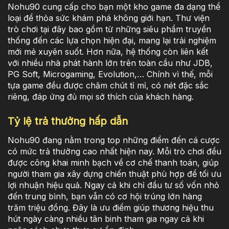
Nohu90 cung cấp cho bạn một kho game đa dạng thể
loại để thỏa sức khám phá không giới hạn. Thư viện
trò chơi tại đây bao gồm từ những siêu phẩm truyền
thống đến các lựa chọn hiện đại, mang lại trải nghiệm
mới mẻ xuyên suốt.
Hơn nữa, hệ thống còn liên kết
với nhiều nhà phát hành lớn trên toàn cầu như JDB,
PG Soft, Microgaming, Evolution,… Chính vì thế, mỗi
tựa game đều được chăm chút tỉ mỉ, có nét đặc sắc
riêng, đáp ứng đủ mọi sở thích của khách hàng.
Tỷ lệ trả thưởng hấp dẫn
Nohu90 đang nằm trong top những điểm đến cá cược
có mức trả thưởng cao nhất hiện nay. Mỗi trò chơi đều
được công khai minh bạch về cơ chế thanh toán, giúp
người tham gia xây dựng chiến thuật phù hợp để tối ưu
lợi nhuận hiệu quả.
Ngay cả khi chỉ đầu tư số vốn nhỏ
đến trung bình, bạn vẫn có cơ hội trúng lớn hàng
trăm triệu đồng. Đây là ưu điểm giúp thương hiệu thu
hút ngày càng nhiều tân binh tham gia ngay cả khi