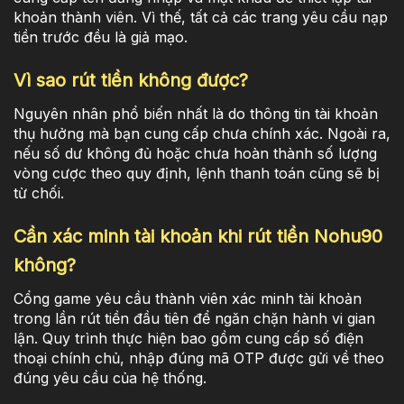
khoản thành viên. Vì thế, tất cả các trang yêu cầu nạp
tiền trước đều là giả mạo.
Vì sao rút tiền không được?
Nguyên nhân phổ biến nhất là do thông tin tài khoản
thụ hưởng mà bạn cung cấp chưa chính xác. Ngoài ra,
nếu số dư không đủ hoặc chưa hoàn thành số lượng
vòng cược theo quy định, lệnh thanh toán cũng sẽ bị
từ chối.
Cần xác minh tài khoản khi rút tiền Nohu90
không?
Cổng game yêu cầu thành viên xác minh tài khoản
trong lần rút tiền đầu tiên để ngăn chặn hành vi gian
lận. Quy trình thực hiện bao gồm cung cấp số điện
thoại chính chủ, nhập đúng mã OTP được gửi về theo
đúng yêu cầu của hệ thống.