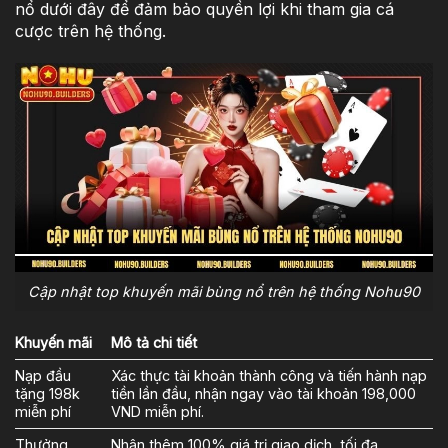
nổ dưới đây để đảm bảo quyền lợi khi tham gia cá
cược trên hệ thống.
Cập nhật top khuyến mãi bùng nổ trên hệ thống Nohu90
Khuyến mãi
Mô tả chi tiết
Nạp đầu
Xác thực tài khoản thành công và tiến hành nạp
tặng 198k
tiền lần đầu, nhận ngay vào tài khoản 198,000
miễn phí
VND miễn phí.
Thưởng
Nhận thêm 100% giá trị giao dịch, tối đa