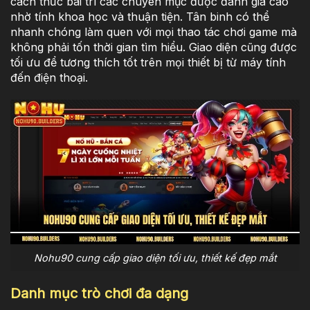
cách thức bài trí các chuyên mục được đánh giá cao
nhờ tính khoa học và thuận tiện. Tân binh có thể
nhanh chóng làm quen với mọi thao tác chơi game mà
không phải tốn thời gian tìm hiểu. Giao diện cũng được
tối ưu để tương thích tốt trên mọi thiết bị từ máy tính
đến điện thoại.
Nohu90 cung cấp giao diện tối ưu, thiết kế đẹp mắt
Danh mục trò chơi đa dạng