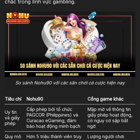
chắc trong lĩnh vực gambling.
So sánh Nohu90 với các sân chơi cá cược hiện nay
Tiêu chí
Nohu90
Cổng game khác
Cấp phép bởi tổ chức
Mập mờ về thông tin
Uy tín
PAGCOR (Philippines) và
giấy phép hoạt động,
và giấy
Curacao eGaming, đảm
có nguy cơ sập bất
phép
bảo hoạt động minh bạch
ngờ
Quy mô
Hơn 5 triệu thành viên truy
Lượng người chơi