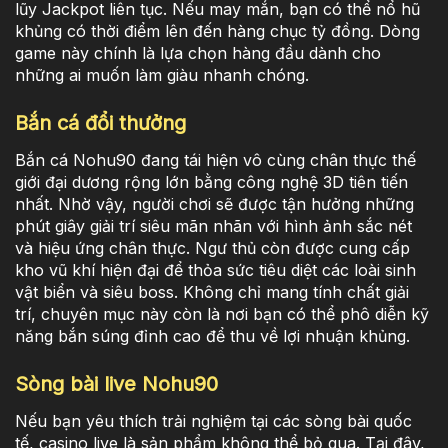
lũy Jackpot liên tục. Nếu may mắn, bạn có thể nổ hũ
khủng có thời điểm lên đến hàng chục tỷ đồng. Dòng
game này chính là lựa chọn hàng đầu dành cho
những ai muốn làm giàu nhanh chóng.
Bắn cá đổi thưởng
Bắn cá Nohu90 đang tái hiện vô cùng chân thực thế
giới đại dương rộng lớn bằng công nghệ 3D tiên tiến
nhất. Nhờ vậy, người chơi sẽ được tận hưởng những
phút giây giải trí siêu mãn nhãn với hình ảnh sắc nét
và hiệu ứng chân thực.
Ngư thủ còn được cung cấp
kho vũ khí hiện đại để thỏa sức tiêu diệt các loài sinh
vật biển và siêu boss. Không chỉ mang tính chất giải
trí, chuyên mục này còn là nơi bạn có thể phô diễn kỹ
năng bắn súng đỉnh cao để thu về lợi nhuận khủng.
Sòng bài live Nohu90
Nếu bạn yêu thích trải nghiệm tại các sòng bài quốc
tế, casino live là sản phẩm không thể bỏ qua. Tại đây,