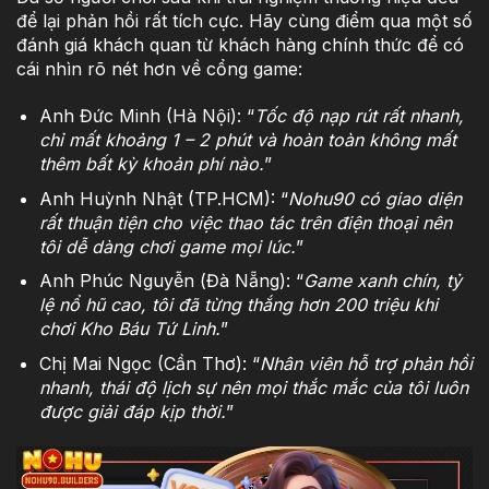
để lại phản hồi rất tích cực. Hãy cùng điểm qua một số
đánh giá khách quan từ khách hàng chính thức để có
cái nhìn rõ nét hơn về cổng game:
Anh Đức Minh (Hà Nội): “
Tốc độ nạp rút rất nhanh,
chỉ mất khoảng 1 – 2 phút và hoàn toàn không mất
thêm bất kỳ khoản phí nào.
”
Anh Huỳnh Nhật (TP.HCM): “
Nohu90 có giao diện
rất thuận tiện cho việc thao tác trên điện thoại nên
tôi dễ dàng chơi game mọi lúc.
”
Anh Phúc Nguyễn (Đà Nẵng): “
Game xanh chín, tỷ
lệ nổ hũ cao, tôi đã từng thắng hơn 200 triệu khi
chơi Kho Báu Tứ Linh.
”
Chị Mai Ngọc (Cần Thơ): “
Nhân viên hỗ trợ phản hồi
nhanh, thái độ lịch sự nên mọi thắc mắc của tôi luôn
được giải đáp kịp thời.
”