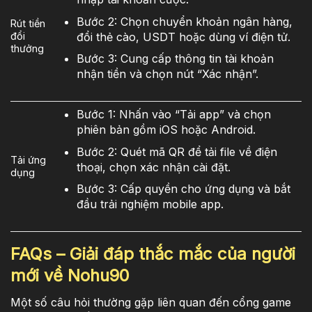
Bước 2: Chọn chuyển khoản ngân hàng,
Rút tiền
đổi thẻ cào, USDT hoặc dùng ví điện tử.
đổi
thưởng
Bước 3: Cung cấp thông tin tài khoản
nhận tiền và chọn nút “Xác nhận”.
Bước 1: Nhấn vào “Tải app” và chọn
phiên bản gồm iOS hoặc Android.
Bước 2: Quét mã QR để tải file về điện
Tải ứng
thoại, chọn xác nhận cài đặt.
dụng
Bước 3: Cấp quyền cho ứng dụng và bắt
đầu trải nghiệm mobile app.
FAQs – Giải đáp thắc mắc của người
mới về Nohu90
Một số câu hỏi thường gặp liên quan đến cổng game