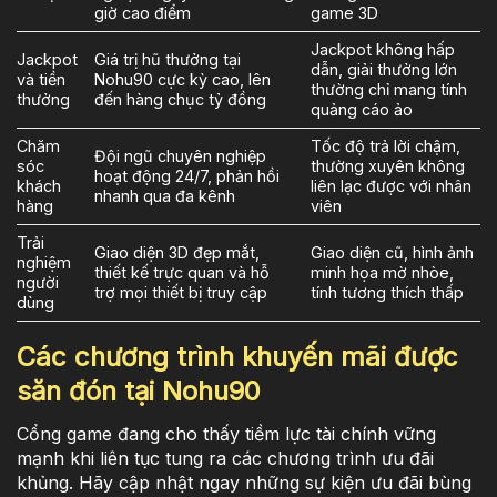
giờ cao điểm
game 3D
Jackpot không hấp
Jackpot
Giá trị hũ thưởng tại
dẫn, giải thưởng lớn
và tiền
Nohu90 cực kỳ cao, lên
thường chỉ mang tính
thưởng
đến hàng chục tỷ đồng
quảng cáo ảo
Chăm
Tốc độ trả lời chậm,
Đội ngũ chuyên nghiệp
sóc
thường xuyên không
hoạt động 24/7, phản hồi
khách
liên lạc được với nhân
nhanh qua đa kênh
hàng
viên
Trải
Giao diện 3D đẹp mắt,
Giao diện cũ, hình ảnh
nghiệm
thiết kế trực quan và hỗ
minh họa mờ nhòe,
người
trợ mọi thiết bị truy cập
tính tương thích thấp
dùng
Các chương trình khuyến mãi được
săn đón tại Nohu90
Cổng game đang cho thấy tiềm lực tài chính vững
mạnh khi liên tục tung ra các chương trình ưu đãi
khủng. Hãy cập nhật ngay những sự kiện ưu đãi bùng