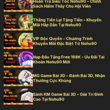
Hoàn Trả Siêu Tốc Nohu90 – Chính
Sách Hiếm Thấy Cho Hội Viên
Thắng Tiền Lại Tặng Tiền – Khuyến
Mãi Hấp Dẫn Tại Nohu90
VIP Độc Quyền – Chương Trình
Khuyến Mãi Đặc Biệt Từ Nohu90
Nạp Đầu Tặng Free 198K – Ưu Đãi Tài
Khoản Nohu90 Mới
MG Game Bài 3D – Đánh Bài 3D, Nhận
Thưởng Cực Khủng
Sảnh KM Game Bài 3D – Giải Trí Đỉnh
Cao Tại Nohu90