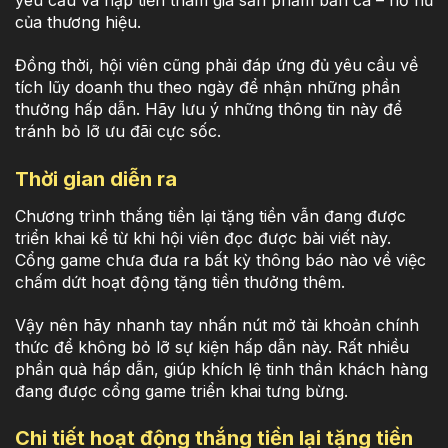
yêu cầu và nạp tiền tham gia sản phẩm bắn cá – nổ hũ
của thương hiệu.
Đồng thời, hội viên cũng phải đáp ứng đủ yêu cầu về
tích lũy doanh thu theo ngày để nhận những phần
thưởng hấp dẫn. Hãy lưu ý những thông tin này để
tránh bỏ lỡ ưu đãi cực sốc.
Thời gian diễn ra
Chương trình thắng tiền lại tặng tiền vẫn đang được
triển khai kể từ khi hội viên đọc được bài viết này.
Cổng game chưa đưa ra bất kỳ thông báo nào về việc
chấm dứt hoạt động tặng tiền thưởng thêm.
Vậy nên hãy nhanh tay nhấn nút mở tài khoản chính
thức để không bỏ lỡ sự kiện hấp dẫn này. Rất nhiều
phần quà hấp dẫn, giúp khích lệ tinh thần khách hàng
đang được cổng game triển khai tưng bừng.
Chi tiết hoạt động thắng tiền lại tặng tiền