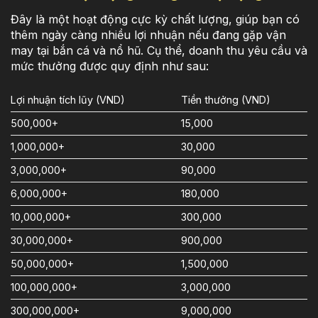
Đây là một hoạt động cực kỳ chất lượng, giúp bạn có
thêm ngày càng nhiều lợi nhuận nếu đang gặp vận
may tại bắn cá và nổ hũ. Cụ thể, doanh thu yêu cầu và
mức thưởng được quy định như sau:
Lợi nhuận tích lũy (VND)
Tiền thưởng (VND)
500,000+
15,000
1,000,000+
30,000
3,000,000+
90,000
6,000,000+
180,000
10,000,000+
300,000
30,000,000+
900,000
50,000,000+
1,500,000
100,000,000+
3,000,000
300,000,000+
9,000,000