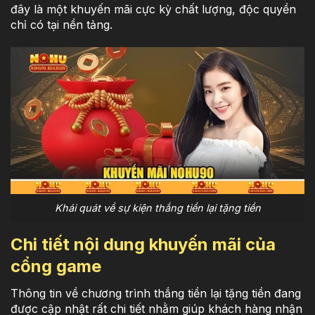
đây là một khuyến mãi cực kỳ chất lượng, độc quyền
chỉ có tại nền tảng.
Khái quát về sự kiện thắng tiền lại tặng tiền
Chi tiết nội dung khuyến mãi của
cổng game
Thông tin về chương trình thắng tiền lại tặng tiền đang
được cập nhật rất chi tiết nhằm giúp khách hàng nhận