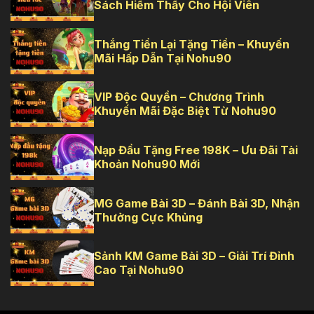
Sách Hiếm Thấy Cho Hội Viên
Thắng Tiền Lại Tặng Tiền – Khuyến
Mãi Hấp Dẫn Tại Nohu90
VIP Độc Quyền – Chương Trình
Khuyến Mãi Đặc Biệt Từ Nohu90
Nạp Đầu Tặng Free 198K – Ưu Đãi Tài
Khoản Nohu90 Mới
MG Game Bài 3D – Đánh Bài 3D, Nhận
Thưởng Cực Khủng
Sảnh KM Game Bài 3D – Giải Trí Đỉnh
Cao Tại Nohu90