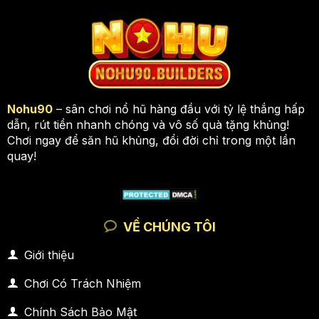
Nohu90
– sân chơi nổ hũ hàng đầu với tỷ lệ thắng hấp
dẫn, rút tiền nhanh chóng và vô số quà tặng khủng!
Chơi ngay để săn hũ khủng, đổi đời chỉ trong một lần
quay!
VỀ CHÚNG TÔI
Giới thiệu
Chơi Có Trách Nhiệm
Chính Sách Bảo Mật