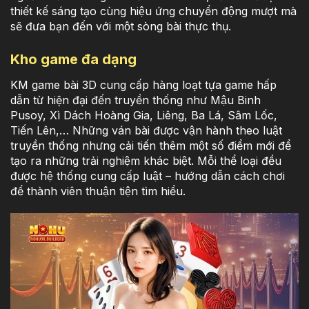
thiết kế sáng tạo cùng hiệu ứng chuyển động mượt mà
sẽ đưa bạn đến với một sòng bài thực thụ.
Kho game đa dạng
KM game bài 3D cung cấp hàng loạt tựa game hấp
dẫn từ hiện đại đến truyền thống như Mậu Binh
Pusoy, Xì Dách Hoàng Gia, Liêng, Ba Lá, Sâm Lốc,
Tiến Lên,… Những ván bài được vận hành theo luật
truyền thống nhưng cải tiến thêm một số điểm mới để
tạo ra những trải nghiệm khác biệt. Mỗi thể loại đều
được hệ thống cung cấp luật – hướng dẫn cách chơi
để thành viên thuận tiện tìm hiểu.