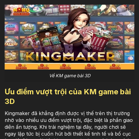
Về KM game bài 3D
Ưu điểm vượt trội của KM game bài
3D
Kingmaker đã khẳng định được vị thế trên thị trường
nhờ vào nhiều ưu điểm vượt trội, đặc biệt là phần giao
diện ấn tượng. Khi trải nghiệm tại đây, người chơi sẽ
ngay lập tức bị cuốn hút bởi thiết kế tinh tế và bố cục