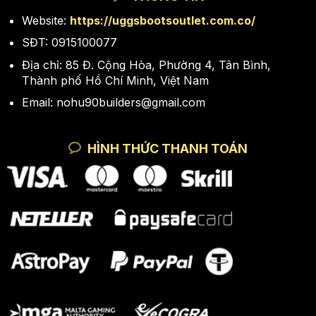
Website:
https://uggsbootsoutlet.com.co/
SĐT: 0915100077
Địa chỉ: 85 Đ. Cộng Hòa, Phường 4, Tân Bình,
Thành phố Hồ Chí Minh, Việt Nam
Email:
nohu90builders@gmail.com
HÌNH THỨC THANH TOÁN