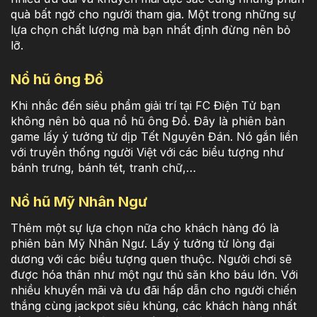
quà bất ngờ cho người tham gia. Một trong những sự
lựa chọn chất lượng mà bạn nhất định đừng nên bỏ
lỡ.
Nổ hũ ông Đồ
Khi nhắc đến siêu phẩm giải trí tại FC Điện Tử bạn
không nên bỏ qua nổ hũ ông Đồ. Đây là phiên bản
game lấy ý tưởng từ dịp Tết Nguyên Đán. Nó gắn liền
với truyền thống người Việt với các biểu tượng như
bánh trưng, bánh tét, tranh chữ,…
Nổ hũ Mỹ Nhân Ngư
Thêm một sự lựa chọn nữa cho khách hàng đó là
phiên bản Mỹ Nhân Ngư. Lấy ý tưởng từ lòng đại
dương với các biểu tượng quen thuộc. Người chơi sẽ
được hóa thân như một ngư thủ săn kho báu lớn. Với
nhiều khuyến mãi và ưu đãi hấp dẫn cho người chiến
thắng cùng jackpot siêu khủng, các khách hàng nhất