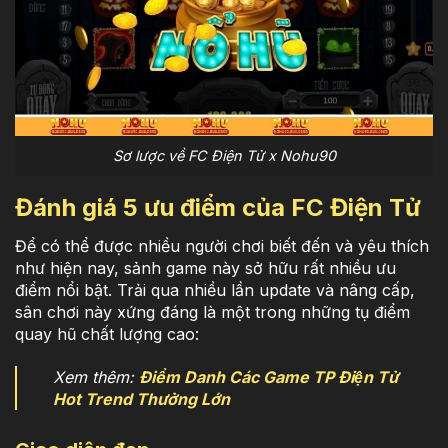
Sơ lược về FC Điện Tử x Nohu90
Đánh giá 5 ưu điểm của FC Điện Tử
Để có thể được nhiều người chơi biết đến và yêu thích
như hiện nay, sảnh game này sở hữu rất nhiều ưu
điểm nổi bật. Trải qua nhiều lần update và nâng cấp,
sân chơi này xứng đáng là một trong những tụ điểm
quay hũ chất lượng cao:
Xem thêm:
Điểm Danh Các Game TP Điện Tử
Hot Trend Thưởng Lớn