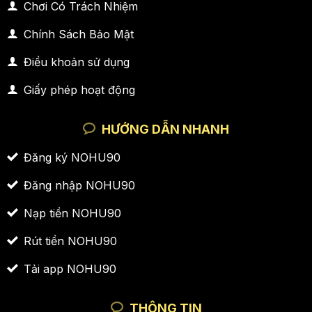
Chơi Có Trách Nhiệm
Chính Sách Bảo Mật
Điều khoản sử dụng
Giấy phép hoạt động
HƯỚNG DẪN NHANH
Đăng ký NOHU90
Đăng nhập NOHU90
Nạp tiền NOHU90
Rút tiền NOHU90
Tải app NOHU90
THÔNG TIN