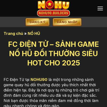
Bỏ
qua
nội
dung
ĐĂNG KÝ
ĐĂNG NHẬP
Trang chủ
»
NỔ HŨ
FC ĐIỆN TỬ – SẢNH GAME
NỔ HŨ ĐỔI THƯỞNG SIÊU
HOT CHO 2025
FC Điện Tử tại
NOHU90
là một trong những sảnh
game quay hũ đổi thưởng được yêu thích nhất thời
điểm hiện tại. Đây là nơi quy tụ những trò chơi giải trí
đình đám cùng rất nhiều ưu đãi và sự kiện đặc sắc.
Nơi bạn được thỏa mãn niềm đam mê đồng thời làm
giàu nhanh chóng và đơn giản.