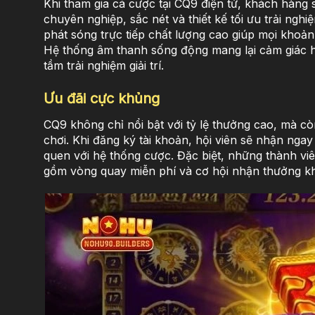
Khi tham gia cá cược tại CQ9 điện tử, khách hàng s
chuyên nghiệp, sắc nét và thiết kế tối ưu trải ng
phát sóng trực tiếp chất lượng cao giúp mọi khoả
Hệ thống âm thanh sống động mang lại cảm giác h
tầm trải nghiệm giải trí.
Ưu đãi cực khủng
CQ9 không chỉ nổi bật với tỷ lệ thưởng cao, mà c
chơi. Khi đăng ký tài khoản, hội viên sẽ nhận ng
quen với hệ thống cược. Đặc biệt, những thành vi
gồm vòng quay miễn phí và cơ hội nhận thưởng kh