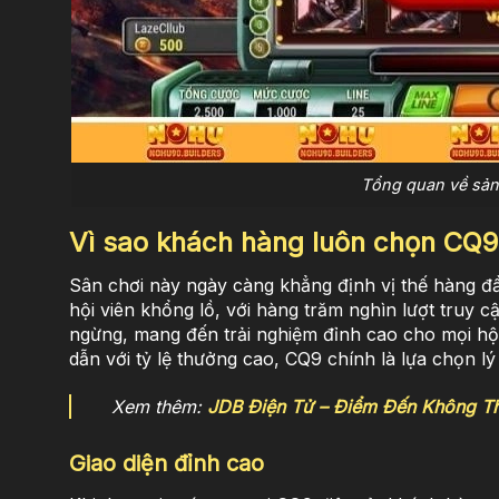
Tổng quan về sản
Vì sao khách hàng luôn chọn CQ9
Sân chơi này ngày càng khẳng định vị thế hàng đầ
hội viên khổng lồ, với hàng trăm nghìn lượt truy 
ngừng, mang đến trải nghiệm đỉnh cao cho mọi hội
dẫn với tỷ lệ thưởng cao, CQ9 chính là lựa chọn lý
Xem thêm:
JDB Điện Tử – Điểm Đến Không T
Giao diện đỉnh cao