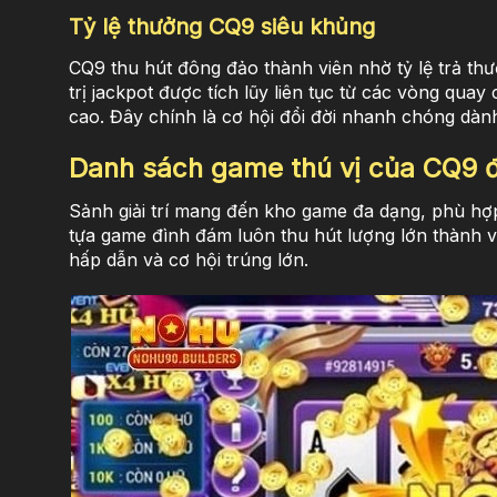
Tỷ lệ thưởng CQ9 siêu khủng
CQ9 thu hút đông đảo thành viên nhờ tỷ lệ trả thưở
trị jackpot được tích lũy liên tục từ các vòng qua
cao. Đây chính là cơ hội đổi đời nhanh chóng dà
Danh sách game thú vị của CQ9 đ
Sảnh giải trí mang đến kho game đa dạng, phù hợp
tựa game đình đám luôn thu hút lượng lớn thành 
hấp dẫn và cơ hội trúng lớn.