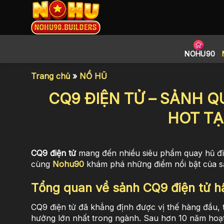
Bỏ
qua
nội
dung
NOHU90
Trang chủ
»
NỔ HŨ
CQ9 ĐIỆN TỬ – SẢNH Q
HOT TẠ
CQ9 điện tử
mang đến nhiều siêu phẩm quay hũ đì
cùng
Nohu90
khám phá những điểm nổi bật của sả
Tổng quan về sảnh CQ9 điện tử h
CQ9 điện tử đã khẳng định được vị thế hàng đầu,
hưởng lớn nhất trong ngành. Sau hơn 10 năm hoạt 