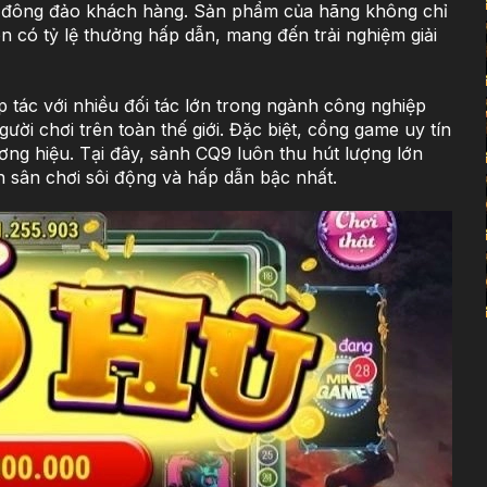
út đông đảo khách hàng. Sản phẩm của hãng không chỉ
 có tỷ lệ thưởng hấp dẫn, mang đến trải nghiệm giải
 tác với nhiều đối tác lớn trong ngành công nghiệp
i chơi trên toàn thế giới. Đặc biệt, cổng game uy tín
ương hiệu. Tại đây, sảnh CQ9 luôn thu hút lượng lớn
n sân chơi sôi động và hấp dẫn bậc nhất.