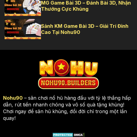
MG Game Bài 3D – Đánh Bài 3D, Nhận
Thưởng Cực Khủng
Sảnh KM Game Bài 3D – Giải Trí Đỉnh
Cao Tại Nohu90
Nohu90
– sân chơi nổ hũ hàng đầu với tỷ lệ thắng hấp
dẫn, rút tiền nhanh chóng và vô số quà tặng khủng!
Chơi ngay để săn hũ khủng, đổi đời chỉ trong một lần
quay!