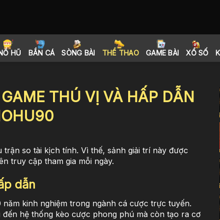
NỔ HŨ
BẮN CÁ
SÒNG BÀI
THỂ THAO
GAME BÀI
XỔ SỐ
K
 GAME THÚ VỊ VÀ HẤP DẪN
NOHU90
ận so tài kịch tính. Vì thế, sảnh giải trí này được
ên truy cập tham gia mỗi ngày.
ấp dẫn
20 năm kinh nghiệm trong ngành cá cược trực tuyến.
ang đến hệ thống kèo cược phong phú mà còn tạo ra cơ