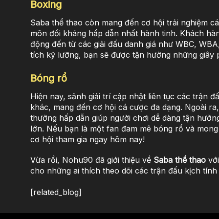
Boxing
Saba thể thao còn mang đến cơ hội trải nghiệm c
môn đối kháng hấp dẫn nhất hành tinh. Khách hàng
động đến từ các giải đấu danh giá như WBC, WBA,
tích kỹ lưỡng, bạn sẽ được tận hưởng những giây p
Bóng rổ
Hiện nay, sảnh giải trí cập nhật liên tục các trận
khác, mang đến cơ hội cá cược đa dạng. Ngoài ra, 
thưởng hấp dẫn giúp người chơi dễ dàng tận hưởn
lớn. Nếu bạn là một fan đam mê bóng rổ và mong 
cơ hội tham gia ngay hôm nay!
Vừa rồi, Nohu90 đã giới thiệu về
Saba thể thao
với
cho những ai thích theo dõi các trận đấu kịch tính
[related_blog]