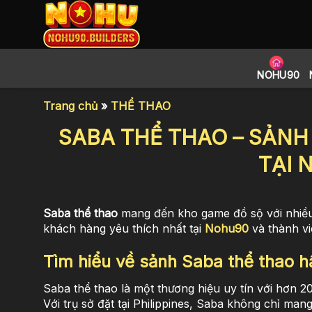
Bỏ
qua
nội
dung
NOHU90
Trang chủ
»
THỂ THAO
SABA THỂ THAO – SẢNH
TẠI 
Saba thể thao
mang đến kho game đồ sộ với nhiều tr
khách hàng yêu thích nhất tại
Nohu90
và thành vi
Tìm hiểu về sảnh Saba thể thao h
Saba thể thao là một thương hiệu uy tín với hơn 
Với trụ sở đặt tại Philippines, Saba không chỉ m