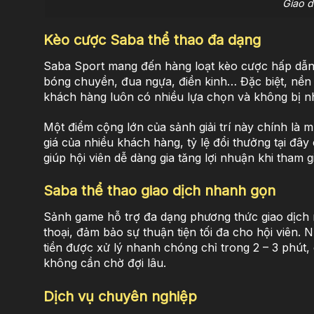
Giao d
Kèo cược Saba thể thao đa dạng
Saba Sport mang đến hàng loạt kèo cược hấp dẫn
bóng chuyền, đua ngựa, điền kinh… Đặc biệt, nền
khách hàng luôn có nhiều lựa chọn và không bị 
Một điểm cộng lớn của sảnh giải trí này chính là 
giá của nhiều khách hàng, tỷ lệ đổi thưởng tại đây
giúp hội viên dễ dàng gia tăng lợi nhuận khi tham g
Saba thể thao giao dịch nhanh gọn
Sảnh game hỗ trợ đa dạng phương thức giao dịch 
thoại, đảm bảo sự thuận tiện tối đa cho hội viên. 
tiền được xử lý nhanh chóng chỉ trong 2 – 3 phút,
không cần chờ đợi lâu.
Dịch vụ chuyên nghiệp