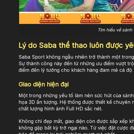
Tìm hiểu về sảnh
Lý do Saba thể thao luôn được yê
Saba Sport không ngẫu nhiên trở thành một trong 
Sự thành công này đến từ những ưu điểm vượt trội
điểm đến lý tưởng cho khách hàng đam mê cá độ 
Giao diện hiện đại
Một trong những yếu tố làm nên sức hút của sảnh gi
họa 3D ấn tượng. Hệ thống được thiết kế chuyên 
chất lượng hình ảnh Full HD sắc nét.
Không chỉ đẹp mắt, giao diện còn được sắp xếp kh
không gặp bất kỳ trở ngại nào. Từ việc đặt cược đế