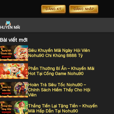
ĐĂNG KÝ
ĐĂNG NHẬP
HUYẾN MÃI
Bài viết mới
Siêu Khuyến Mãi Ngày Hội Viên
Nohu90 Chi Khủng 8888 Tỷ
Phần Thưởng Bí Ẩn – Khuyến Mãi
Hot Tại Cổng Game Nohu90
Hoàn Trả Siêu Tốc Nohu90 –
Chính Sách Hiếm Thấy Cho Hội
Viên
Thắng Tiền Lại Tặng Tiền – Khuyến
Mãi Hấp Dẫn Tại Nohu90