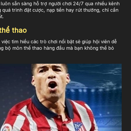
 luôn sẵn sàng hỗ trợ người chơi 24/7 qua nhiều kênh
quá trình đặt cược, nạp tiền hay rút thưởng, chỉ cần
t.
thể thao
ệc tìm hiểu các trò chơi nổi bật sẽ giúp hội viên dễ
ững bộ môn thể thao hàng đầu mà bạn không thể bỏ