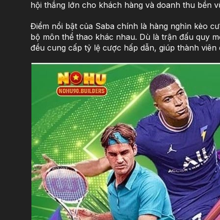
hội thắng lớn cho khách hàng và doanh thu bền 
Điểm nổi bật của Saba chính là hàng nghìn kèo cược
bộ môn thể thao khác nhau. Dù là trận đấu quy m
đều cung cấp tỷ lệ cược hấp dẫn, giúp thành viên 