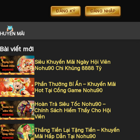
ĐĂNG KÝ
ĐĂNG NHẬP
HUYẾN MÃI
Bài viết mới
Siêu Khuyến Mãi Ngày Hội Viên
Nohu90 Chi Khủng 8888 Tỷ
Phần Thưởng Bí Ẩn – Khuyến Mãi
Hot Tại Cổng Game Nohu90
Hoàn Trả Siêu Tốc Nohu90 –
Chính Sách Hiếm Thấy Cho Hội
Viên
Thắng Tiền Lại Tặng Tiền – Khuyến
Mãi Hấp Dẫn Tại Nohu90