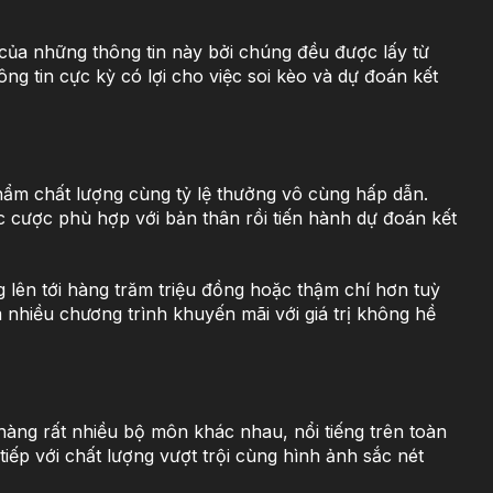
 của những thông tin này bởi chúng đều được lấy từ
thông tin cực kỳ có lợi cho việc soi kèo và dự đoán kết
hẩm chất lượng cùng tỷ lệ thưởng vô cùng hấp dẫn.
c cược phù hợp với bản thân rồi tiến hành dự đoán kết
 lên tới hàng trăm triệu đồng hoặc thậm chí hơn tuỳ
nhiều chương trình khuyến mãi với giá trị không hề
àng rất nhiều bộ môn khác nhau, nổi tiếng trên toàn
tiếp với chất lượng vượt trội cùng hình ảnh sắc nét