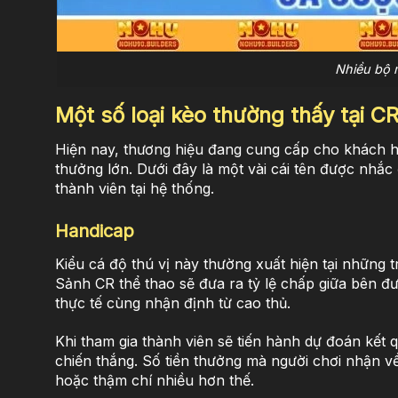
Nhiều bộ 
Một số loại kèo thường thấy tại C
Hiện nay, thương hiệu đang cung cấp cho khách hà
thưởng lớn. Dưới đây là một vài cái tên được nhắ
thành viên tại hệ thống.
Handicap
Kiểu cá độ thú vị này thường xuất hiện tại những 
Sảnh CR thể thao sẽ đưa ra tỷ lệ chấp giữa bên đ
thực tế cùng nhận định từ cao thủ.
Khi tham gia thành viên sẽ tiến hành dự đoán kết 
chiến thắng. Số tiền thưởng mà người chơi nhận về 
hoặc thậm chí nhiều hơn thế.