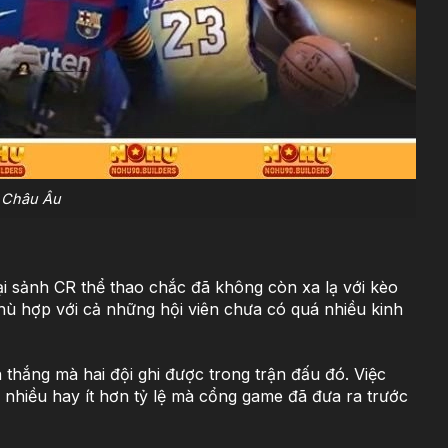
 Châu Âu
i sảnh CR thể thao chắc đã không còn xa lạ với kèo
phù hợp với cả những hội viên chưa có quá nhiều kinh
 thắng mà hai đội ghi được trong trận đấu đó. Việc
 nhiều hay ít hơn tỷ lệ mà cổng game đã đưa ra trước