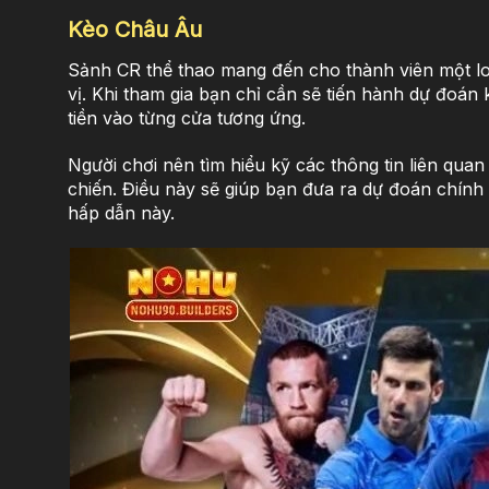
Kèo Châu Âu
Sảnh CR thể thao mang đến cho thành viên một l
vị. Khi tham gia bạn chỉ cần sẽ tiến hành dự đoán 
tiền vào từng cửa tương ứng.
Người chơi nên tìm hiểu kỹ các thông tin liên quan
chiến. Điều này sẽ giúp bạn đưa ra dự đoán chính 
hấp dẫn này.