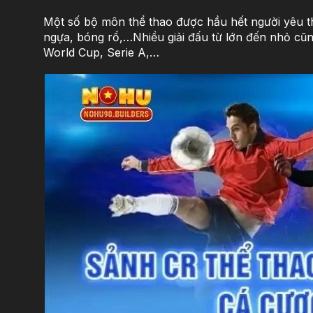
Một số bộ môn thể thao được hầu hết người yêu th
ngựa, bóng rổ,…Nhiều giải đấu từ lớn đến nhỏ cũn
World Cup, Serie A,…