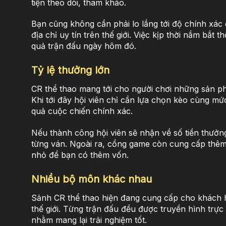
tiện theo dõi, tham khảo.
Bạn cũng không cần phải lo lắng tới độ chính xác
địa chỉ uy tín trên thế giới. Việc kịp thời nắm bắt 
quả trận đấu ngày hôm đó.
Tỷ lệ thưởng lớn
CR thể thao mang tới cho người chơi những sản p
Khi tới đây hội viên chỉ cần lựa chọn kèo cùng mứ
quả cuộc chiến chính xác.
Nếu thành công hội viên sẽ nhận về số tiền thưởng
từng ván. Ngoài ra, cổng game còn cung cấp thêm 
nhỏ để bạn có thêm vốn.
Nhiều bộ môn khác nhau
Sảnh CR thể thao hiện đang cung cấp cho khách h
thế giới. Từng trận đấu đều được truyền hình trực 
nhằm mang lại trải nghiệm tốt.