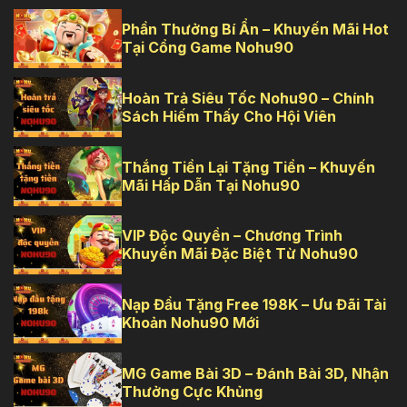
Phần Thưởng Bí Ẩn – Khuyến Mãi Hot
Tại Cổng Game Nohu90
Hoàn Trả Siêu Tốc Nohu90 – Chính
Sách Hiếm Thấy Cho Hội Viên
Thắng Tiền Lại Tặng Tiền – Khuyến
Mãi Hấp Dẫn Tại Nohu90
VIP Độc Quyền – Chương Trình
Khuyến Mãi Đặc Biệt Từ Nohu90
Nạp Đầu Tặng Free 198K – Ưu Đãi Tài
Khoản Nohu90 Mới
MG Game Bài 3D – Đánh Bài 3D, Nhận
Thưởng Cực Khủng