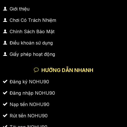
Giới thiệu
Chơi Có Trách Nhiệm
Chính Sách Bảo Mật
Điều khoản sử dụng
Giấy phép hoạt động
HƯỚNG DẪN NHANH
Đăng ký NOHU90
Đăng nhập NOHU90
Nạp tiền NOHU90
Rút tiền NOHU90