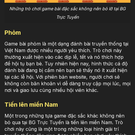
Những trò chơi game bài đặc sắc không nên bỏ lỡ tại BG
Trực Tuyến
Phỏm
Game bài phỏm là một dạng đánh bài truyền thống tại
Việt Nam được nhiều người yêu thích. Trò chơi này
thường xuất hiện vào các dịp lễ, tết và nó thích hợp
để hội tụ bạn bè. Tuy nhiên hiện nay, hình thức cá độ
đánh bài đang bị cấm nên bạn sẽ thấy nó ít xuất hiện
tại các lễ hội. Với phiên bản website, người chơi sẽ
không còn băn khoăn vì dễ dàng truy cập mọi lúc, mọi
nơi và giao lưu cùng nhiều hội viên khác.
Tiến lên miền Nam
Một trong những tựa game đặc sắc khác không nên
bỏ qua tại BG Trực Tuyến là tiến lên miền Nam. Trò
chơi này cũng là một trong những loại hình giải trí